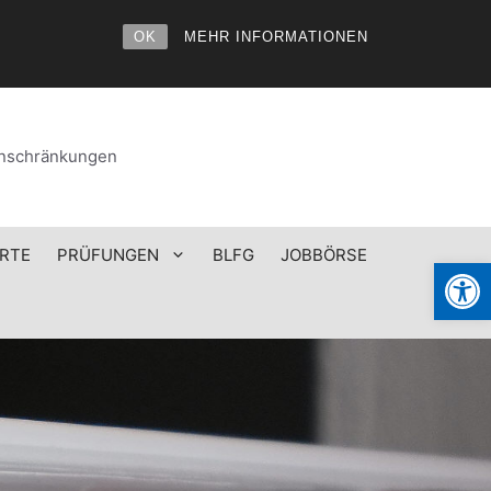
OK
MEHR INFORMATIONEN
einschränkungen
RTE
PRÜFUNGEN
BLFG
JOBBÖRSE
Werkzeugl