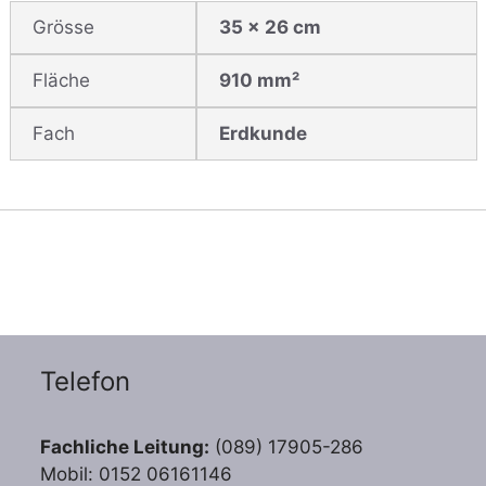
Grösse
35 x 26 cm
Fläche
910 mm²
Fach
Erdkunde
Telefon
Fachliche Leitung:
(089) 17905-286
Mobil: 0152 06161146