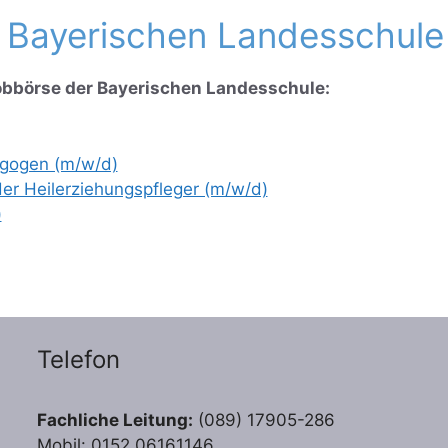
r Bayerischen Landesschule
Jobbörse der Bayerischen Landesschule:
agogen (m/w/d)
der Heilerziehungspfleger (m/w/d)
)
Telefon
Fachliche Leitung:
(089) 17905-286
Mobil: 0152 06161146