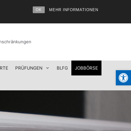
OK
MEHR INFORMATIONEN
einschränkungen
RTE
PRÜFUNGEN
BLFG
JOBBÖRSE
Werkzeugl