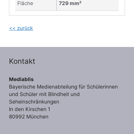
Fläche
729 mm²
<< zurück
Kontakt
Mediablis
Bayerische Medienabteilung für Schülerinnen
und Schüler mit Blindheit und
Seheinschränkungen
In den Kirschen 1
80992 München