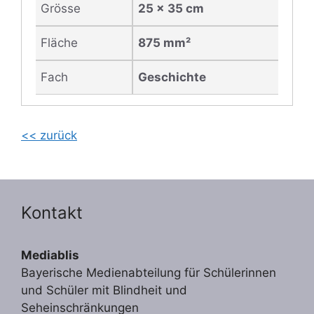
Grösse
25 x 35 cm
Fläche
875 mm²
Fach
Geschichte
<< zurück
Kontakt
Mediablis
Bayerische Medienabteilung für Schülerinnen
und Schüler mit Blindheit und
Seheinschränkungen