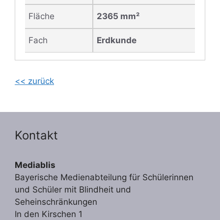
Fläche
2365 mm²
Fach
Erdkunde
<< zurück
Kontakt
Mediablis
Bayerische Medienabteilung für Schülerinnen
und Schüler mit Blindheit und
Seheinschränkungen
In den Kirschen 1