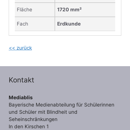
Fläche
1720 mm²
Fach
Erdkunde
<< zurück
Kontakt
Mediablis
Bayerische Medienabteilung für Schülerinnen
und Schüler mit Blindheit und
Seheinschränkungen
In den Kirschen 1