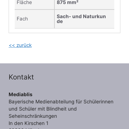
Fläche
875 mm²
Sach- und Naturkun
Fach
de
<< zurück
Kontakt
Mediablis
Bayerische Medienabteilung für Schülerinnen
und Schüler mit Blindheit und
Seheinschränkungen
In den Kirschen 1