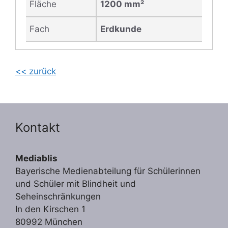
Fläche
1200 mm²
Fach
Erdkunde
<< zurück
Kontakt
Mediablis
Bayerische Medienabteilung für Schülerinnen
und Schüler mit Blindheit und
Seheinschränkungen
In den Kirschen 1
80992 München